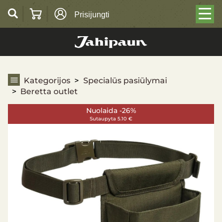
Prisijungti
Beretta outlet
Kategorijos
Specialūs pasiūlymai
Beretta outlet
Nuolaida -26%
Sutaupyta 5.10 €