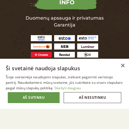
INFO
Duomenų apsauga ir privatumas
Garantija
×
Ši svetainė naudoja slapukus
Šioje svetainėje naudojami slapukai, siekiant pagerinti vartotojo
LITHUANIAN
patirtį. Naudodamiesi mūsų svetaine, jūs sutinkate su visais slapukais
pagal mūsų slapukų politiką.
Skaityti daugiau
ENGLISH
AŠ SUTINKU
AŠ NESUTINKU
LITHUANIAN