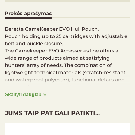
Prekės aprašymas
Beretta GameKeeper EVO Hull Pouch.
Pouch holding up to 25 cartridges with adjustable
belt and buckle closure.
The Gamekeeper EVO Accessories line offers a
wide range of products aimed at satisfying
hunters’ array of needs. The combination of
lightweight technical materials (scratch-resistant
and waterproof polyester), functional details and
ergonomic shapes guarantee maximum
protection for your weapon.
Skaityti daugiau
Capacity of 25 cartridges
JUMS TAIP PAT GALI PATIKTI...
Made of durable material
Adjustable belt with clip buckle
Composition: 100% Polyester