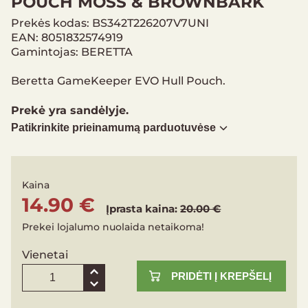
POUCH MOSS & BROWNBARK
Prekės kodas: BS342T226207V7UNI
EAN: 8051832574919
Gamintojas: BERETTA
Beretta GameKeeper EVO Hull Pouch.
Prekė yra sandėlyje.
Patikrinkite prieinamumą parduotuvėse
Kaina
14.90 €
Įprasta kaina:
20.00 €
Prekei lojalumo nuolaida netaikoma!
Vienetai
PRIDĖTI Į KREPŠELĮ