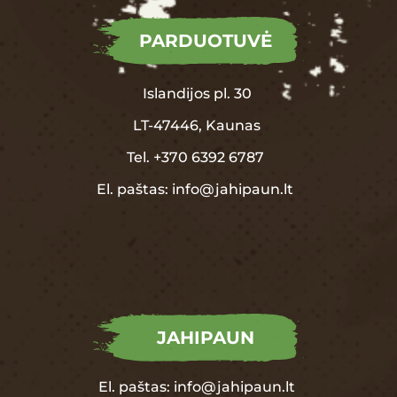
PARDUOTUVĖ
Islandijos pl. 30
LT-47446, Kaunas
Tel.
+370
6392 6787
El. paštas:
info@jahipaun.lt
JAHIPAUN
El. paštas:
info@jahipaun.lt