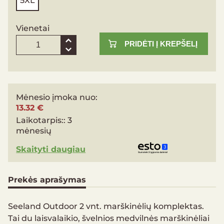
Vienetai
PRIDĖTI Į KREPŠELĮ
Mėnesio įmoka nuo:
13.32 €
Laikotarpis::
3
mėnesių
Skaityti daugiau
Prekės aprašymas
Seeland Outdoor 2 vnt. marškinėlių komplektas.
Tai du laisvalaikio, švelnios medvilnės marškinėliai