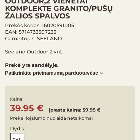
OUTDOOR,2 VIENETAI
KOMPLEKTE GRANITO/PUŠŲ
ŽALIOS SPALVOS
Prekės kodas: 16020591005
EAN: 5714733507235
Gamintojas: SEELAND
Seeland Outdoor 2 vnt.
Prekė yra sandėlyje.
Patikrinkite prieinamumą parduotuvėse
Kaina
39.95 €
Įprasta kaina:
59.95 €
Prekei lojalumo nuolaida netaikoma!
Dydis
5XL