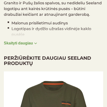
Granito ir Pušų žalios spalvos, su nedideliu Seeland
logotipu ant kairės krūtinės pusės – būtini
drabužiai keičiant ar atnaujinant garderobą.
Malonus prisilietimui audinys
Logotipas ir dydžio užrašas vidinėje kaklo
pusėje
Pagrindinis audinys: 60% medvilnė / 40%
Skaityti daugiau
poliesteris, viengubas džersis
Dydžių gidas
PERŽIŪRĖKITE DAUGIAU SEELAND
PRODUKTŲ
Nuolaida -60%
Sutaupyta 60.00 €