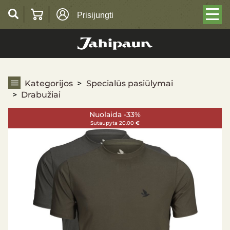
Prisijungti
Drabužiai
Kategorijos
Specialūs pasiūlymai
Drabužiai
Nuolaida -33%
Sutaupyta 20.00 €