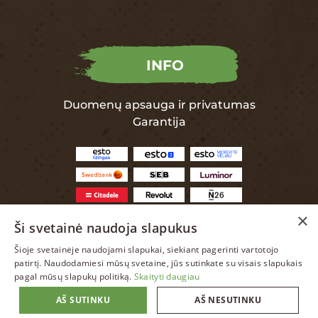
INFO
Duomenų apsauga ir privatumas
Garantija
×
Ši svetainė naudoja slapukus
Šioje svetainėje naudojami slapukai, siekiant pagerinti vartotojo
LITHUANIAN
patirtį. Naudodamiesi mūsų svetaine, jūs sutinkate su visais slapukais
pagal mūsų slapukų politiką.
Skaityti daugiau
ENGLISH
AŠ SUTINKU
AŠ NESUTINKU
LITHUANIAN