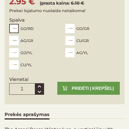
2.95 €
Įprasta kaina:
6.10 €
Prekei lojalumo nuolaida netaikoma!
Spalva
GO/RD
GO/GR
AG/GR
CU/GR
GO/YL
AG/YL
CU/YL
Vienetai
PRIDĖTI Į KREPŠELĮ
Prekės aprašymas