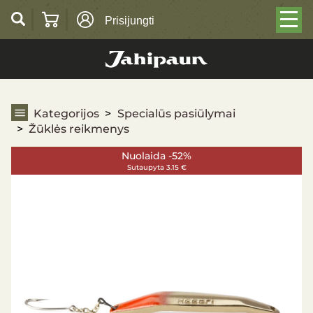
Prisijungti
Žūklės reikmenys
Kategorijos
Specialūs pasiūlymai
Žūklės reikmenys
Nuolaida -52%
Sutaupyta 3.15 €