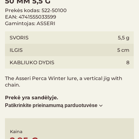
50 MM 5,5 G
Prekės kodas: 522-50100
EAN: 4741555033599
Gamintojas: ASSERI
SVORIS
5,5 g
ILGIS
5 cm
KABLIUKO DYDIS
8
The Asseri Perca Winter lure, a vertical jig with
chain.
Prekė yra sandėlyje.
Patikrinkite prieinamumą parduotuvėse
Kaina