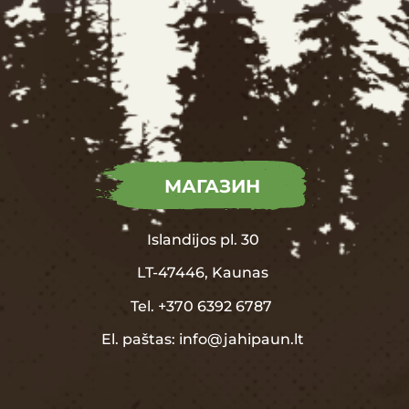
МАГАЗИН
Islandijos pl. 30
LT-47446, Kaunas
Tel.
+370
6392 6787
El. paštas:
info@jahipaun.lt