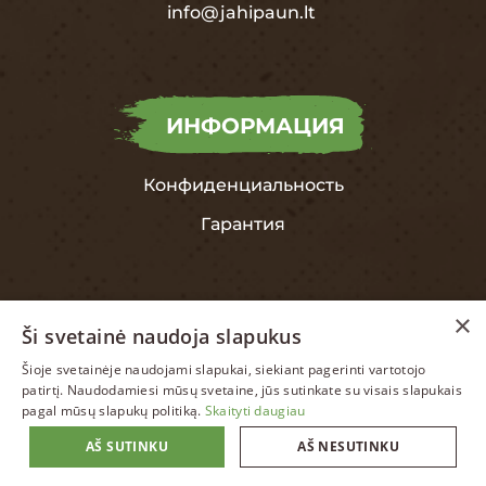
info@jahipaun.lt
ИНФОРМАЦИЯ
Конфиденциальность
Гарантия
×
Ši svetainė naudoja slapukus
Šioje svetainėje naudojami slapukai, siekiant pagerinti vartotojo
LITHUANIAN
patirtį. Naudodamiesi mūsų svetaine, jūs sutinkate su visais slapukais
pagal mūsų slapukų politiką.
Skaityti daugiau
ENGLISH
AŠ SUTINKU
AŠ NESUTINKU
LITHUANIAN