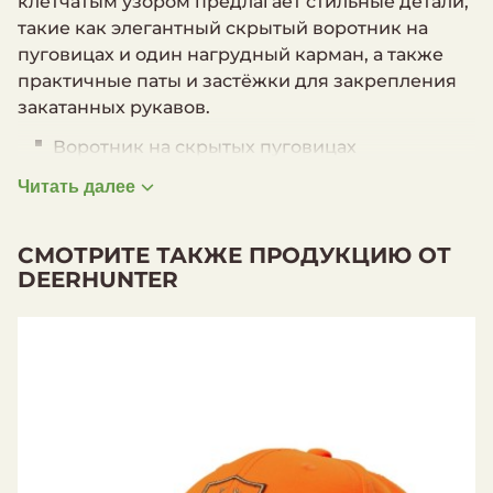
клетчатым узором предлагает стильные детали,
такие как элегантный скрытый воротник на
пуговицах и один нагрудный карман, а также
практичные паты и застёжки для закрепления
закатанных рукавов.
Воротник на скрытых пуговицах
Нагрудный карман с клапаном
Читать далее
Складки на спине для большего комфорта
Паты и пуговицы для закатывания рукавов
СМОТРИТЕ ТАКЖЕ ПРОДУКЦИЮ ОТ
Материалы
DEERHUNTER
Верхняя ткань: 48% вискоза (бамбук) / 40%
полиэстер / 12% хлопок