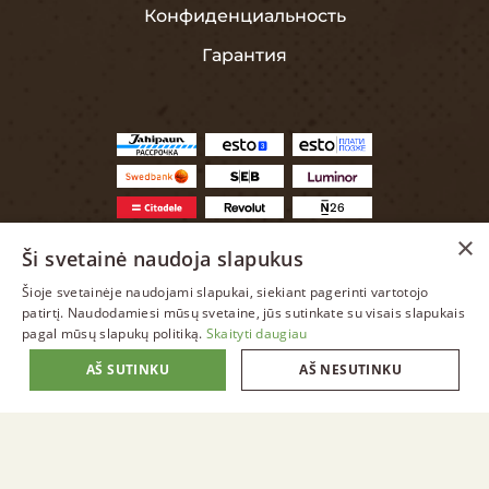
Конфиденциальность
Гарантия
×
Ši svetainė naudoja slapukus
Šioje svetainėje naudojami slapukai, siekiant pagerinti vartotojo
LITHUANIAN
patirtį. Naudodamiesi mūsų svetaine, jūs sutinkate su visais slapukais
pagal mūsų slapukų politiką.
Skaityti daugiau
ENGLISH
AŠ SUTINKU
AŠ NESUTINKU
LITHUANIAN