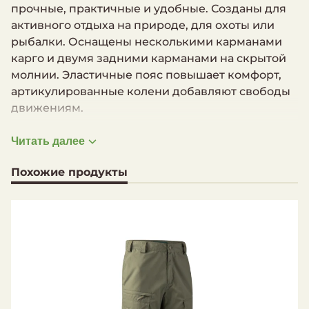
прочные, практичные и удобные. Созданы для
активного отдыха на природе, для охоты или
рыбалки. Оснащены несколькими карманами
карго и двумя задними карманами на скрытой
молнии. Эластичные пояс повышает комфорт,
артикулированные колени добавляют свободы
движениям.
Эластичный пояс
Читать далее
Два кармана спереди
Два кармана на молнии сзади
Похожие продукты
На правом бедре карман на скрытой
вертикальной молнии
Два вместительных кармана с клапанами на
бедрах
В правом набедренном кармане карман для
ножа
Артикулированные колени
Материал: 65% полиэстер / 35% хлопок