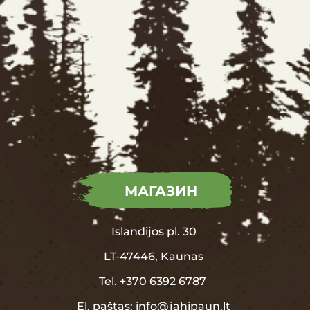
МАГАЗИН
Islandijos pl. 30
LT-47446, Kaunas
Tel.
+370
6392 6787
El. paštas:
info@jahipaun.lt