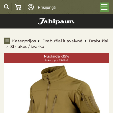
Prisijungti
Striukės / švarkai
Kategorijos
Drabužiai ir avalynė
Drabužiai
Striukės / švarkai
Nuolaida -35%
Sutaupyta 37.05 €