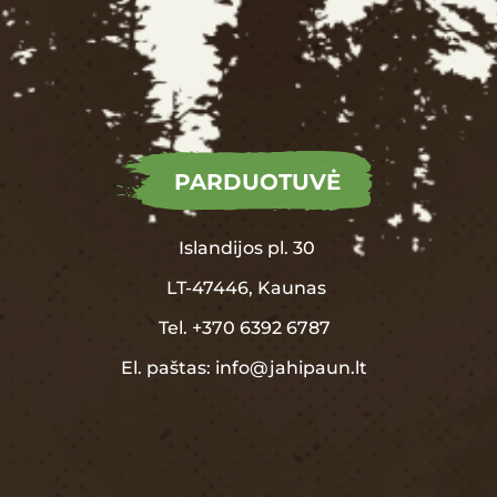
PARDUOTUVĖ
Islandijos pl. 30
LT-47446, Kaunas
Tel.
+370
6392 6787
El. paštas:
info@jahipaun.lt