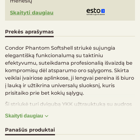
mėnesių
Skaityti daugiau
Prekės aprašymas
Condor Phantom Softshell striukė sujungia
elegantišką funkcionalumą su taktiniu
efektyvumu, suteikdama profesionalią išvaizdą be
kompromisų dėl atsparumo oro sąlygoms. Skirta
veiklai įvairiose aplinkose, ji lengvai pereina iš biuro
į lauką ir užtikrina universalų sluoksnį, kuris
prisitaiko prie bet kokių sąlygų.
Ši striukė turi dvigubą YKK užtrauktuką su audros
apsaugos atvartu ir daugybę kišenių praktiškam
Skaityti daugiau
daiktų laikymui. Sustiprinti alkūnių srityje ir
užtrauktukai pažastyse pagerina patvarumą bei
Panašūs produktai
komfortą, todėl striukė tinkama įvairiai veiklai ir