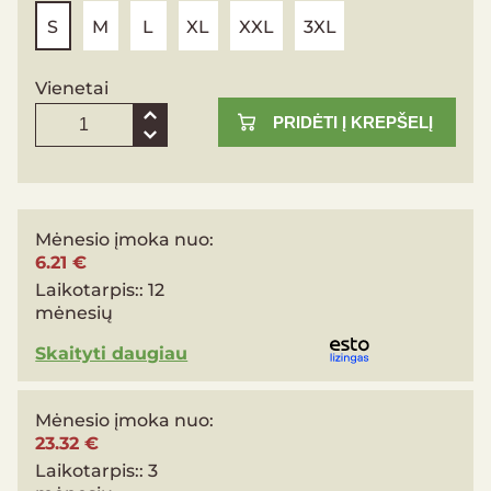
S
M
L
XL
XXL
3XL
Vienetai
PRIDĖTI Į KREPŠELĮ
Mėnesio įmoka nuo:
6.21 €
Laikotarpis::
12
mėnesių
Skaityti daugiau
Mėnesio įmoka nuo:
23.32 €
Laikotarpis::
3