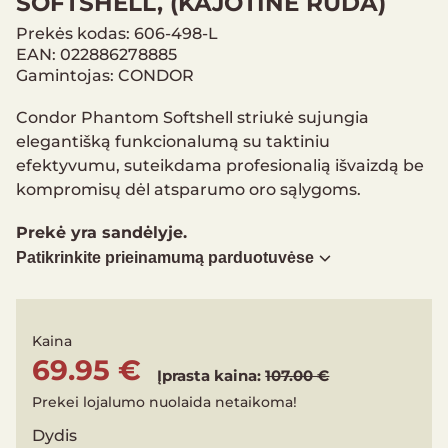
SOFTSHELL, (KAJOTINĖ RUDA)
Prekės kodas: 606-498-L
EAN: 022886278885
Gamintojas: CONDOR
Condor Phantom Softshell striukė sujungia
elegantišką funkcionalumą su taktiniu
efektyvumu, suteikdama profesionalią išvaizdą be
kompromisų dėl atsparumo oro sąlygoms.
Prekė yra sandėlyje.
Patikrinkite prieinamumą parduotuvėse
Kaina
69.95 €
Įprasta kaina:
107.00 €
Prekei lojalumo nuolaida netaikoma!
Dydis