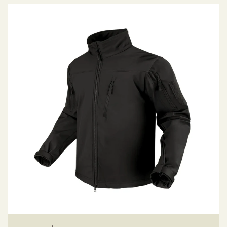
sąlygoms. Phantom dizainas išlaiko tvarkingą,
profesionalią išvaizdą ir išsaugo svarbiausias
taktines funkcijas.
Phantom Softshell striukė skirta naudotojui, kuris
vertina tiek išvaizdą, tiek funkcionalumą,
siūlydama grakščią išvaizdą, slepiančią tvirtas,
misijoms paruoštas savybes.
Dvigubas YKK® užtrauktukas su audros
apsaugos atvartu
Vertikali krūtinės kišenė
Dvi įstrižos rankų kišenės
Dvi rankovių kišenės su lopų vieta
Pažastų vėdinimo užtrauktukas
Sustiprintos alkūnės
Juosmens reguliavimas virvele
Rankogalių reguliavimas „kablio ir kilpos“
užsegimu
Dvigubai sustiprinta dilbio sritis