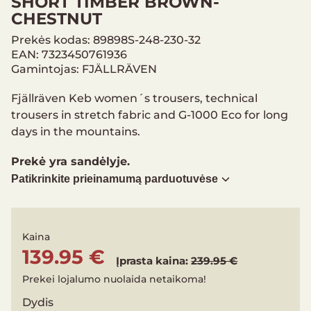
SHORT TIMBER BROWN-
CHESTNUT
Prekės kodas: 89898S-248-230-32
EAN: 7323450761936
Gamintojas: FJÄLLRÄVEN
Fjällräven Keb women´s trousers, technical
trousers in stretch fabric and G-1000 Eco for long
days in the mountains.
Prekė yra sandėlyje.
Patikrinkite prieinamumą parduotuvėse
Kaina
139.95 €
Įprasta kaina:
239.95 €
Prekei lojalumo nuolaida netaikoma!
Dydis