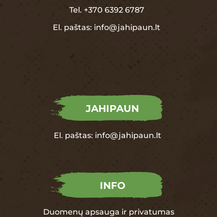
Tel.
+370
6392 6787
El. paštas:
info@jahipaun.lt
JAHIPAUN
El. paštas:
info@jahipaun.lt
INFO
Duomenų apsauga ir privatumas