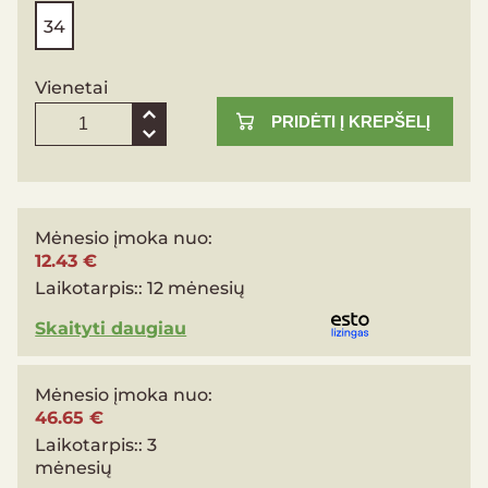
34
Vienetai
PRIDĖTI Į KREPŠELĮ
Mėnesio įmoka nuo:
12.43 €
Laikotarpis::
12 mėnesių
Skaityti daugiau
Mėnesio įmoka nuo:
46.65 €
Laikotarpis::
3
mėnesių