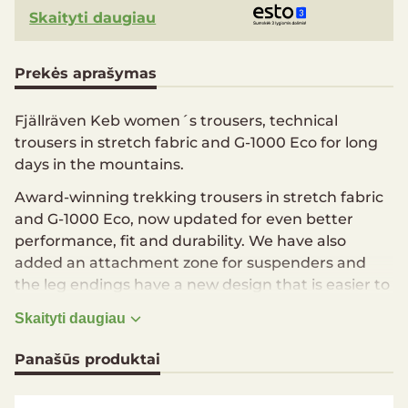
Skaityti daugiau
Prekės aprašymas
Fjällräven Keb women´s trousers, technical
trousers in stretch fabric and G-1000 Eco for long
days in the mountains.
Award-winning trekking trousers in stretch fabric
and G-1000 Eco, now updated for even better
performance, fit and durability. We have also
added an attachment zone for suspenders and
the leg endings have a new design that is easier to
adjust and repair. Just as before, the trousers have
Skaityti daugiau
classic, large pockets, generous ventilation zippers
and openings for knee pads (an accessory). A well-
Panašūs produktai
fitting, durable classic for maximum freedom of
movement in the mountains.