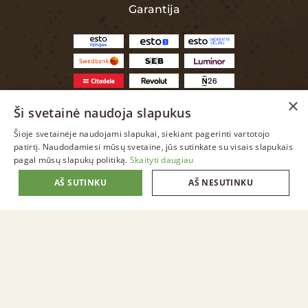
Garantija
×
Ši svetainė naudoja slapukus
Šioje svetainėje naudojami slapukai, siekiant pagerinti vartotojo
LITHUANIAN
patirtį. Naudodamiesi mūsų svetaine, jūs sutinkate su visais slapukais
pagal mūsų slapukų politiką.
Skaityti daugiau
ENGLISH
AŠ SUTINKU
AŠ NESUTINKU
LITHUANIAN